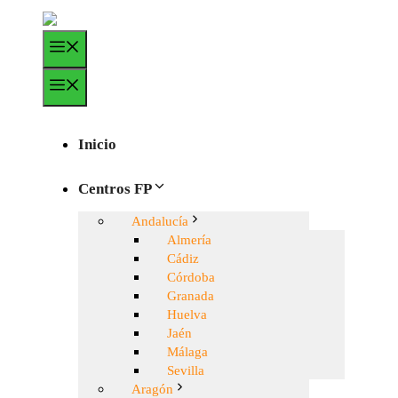
Saltar
al
Menú
contenido
Menú
Inicio
Centros FP
Andalucía
Almería
Cádiz
Córdoba
Granada
Huelva
Jaén
Málaga
Sevilla
Aragón