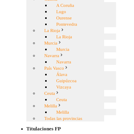
A Coruña
Lugo
Ourense
Pontevedra
La Rioja
La Rioja
Murcia
Murcia
Navarra
Navarra
País Vasco
Álava
Guipúzcoa
Vizcaya
Ceuta
Ceuta
Melilla
Melilla
Todas las provincias
Títulaciones FP