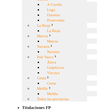
A Coruña
Lugo
Ourense
Pontevedra
La Rioja
La Rioja
Murcia
Murcia
Navarra
Navarra
País Vasco
Álava
Guipúzcoa
Vizcaya
Ceuta
Ceuta
Melilla
Melilla
Todas las provincias
Títulaciones FP