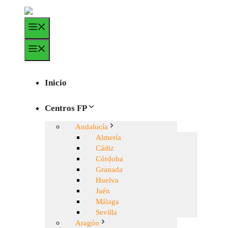
Saltar
al
Menú
contenido
Menú
Inicio
Centros FP
Andalucía
Almería
Cádiz
Córdoba
Granada
Huelva
Jaén
Málaga
Sevilla
Aragón