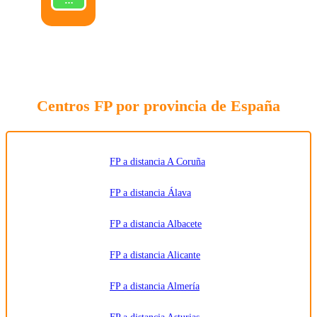
ENVIAR
la solicitud
de
información
sobre la
formación
indicada,
enviar
información
relacionada
con la
formación
Centros FP por provincia de España
solicitada
y
comunicar
los datos
al centro
de
formación
FP a distancia A Coruña
correspondiente
para que
pueda
FP a distancia Álava
contactar e
informar
por
FP a distancia Albacete
teléfono,
correo
electrónico,
SMS,
FP a distancia Alicante
WhatsApp
u otros
medios
FP a distancia Almería
electrónicos
equivalentes.
Legitimación:
Consentimiento