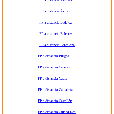
FP a distancia Asturias
del
interesado.
Destinatarios:
Centros
FP a distancia Ávila
de
formación
profesional,
FP a distancia Badajoz
escuelas de
negocios,
universidades
o centros
FP a distancia Baleares
formativos
privados
y/o
FP a distancia Barcelona
públicos
que
impartan la
FP a distancia Burgos
formación
solicitada.
Derechos:
Acceder,
FP a distancia Cáceres
rectificar y
suprimir
los datos,
FP a distancia Cádiz
así como
otros
derechos,
como se
FP a distancia Cantabria
explica en
la
información
FP a distancia Castellón
adicional.
Información
adicional:
FP a distancia Ciudad Real
Puede