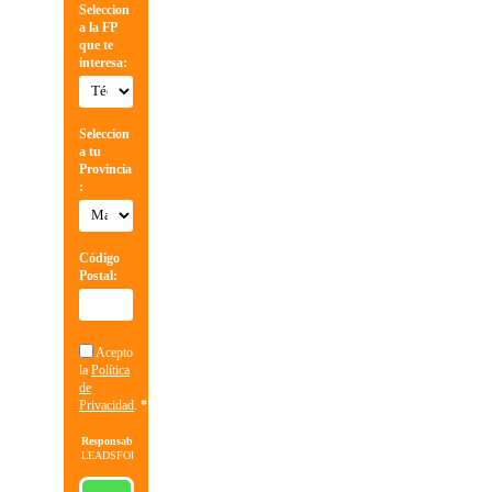
Seleccion
a la FP
que te
interesa:
Seleccion
a tu
Provincia
:
Código
Postal:
Acepto
la
Política
de
Privacidad
.
*
Responsable:
LEADSFORMA
S.L.
Finalidad:
Gestionar