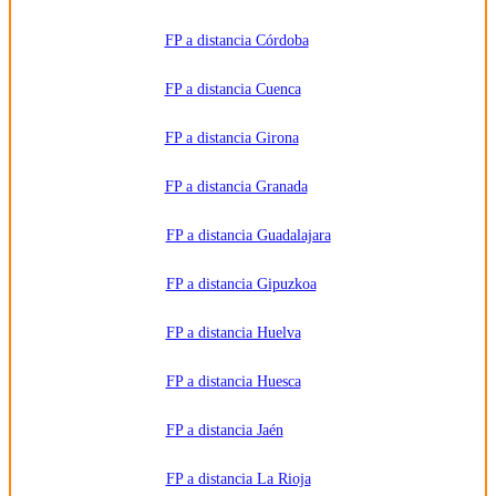
consultar
la
información
FP a distancia Córdoba
detallada
en nuestra
Política de
FP a distancia Cuenca
Privacidad
.
FP a distancia Girona
FP a distancia Granada
FP a distancia Guadalajara
FP a distancia Gipuzkoa
FP a distancia Huelva
FP a distancia Huesca
FP a distancia Jaén
FP a distancia La Rioja