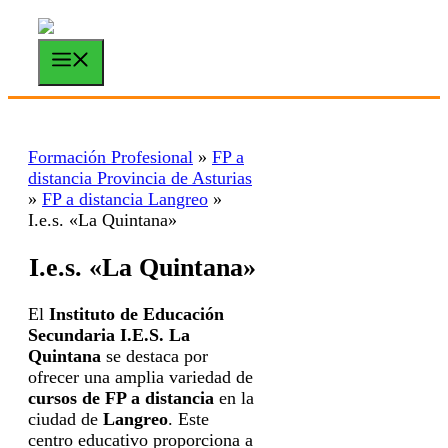
Saltar
al
contenido
Menú
Formación Profesional
»
FP a
distancia Provincia de Asturias
»
FP a distancia Langreo
»
I.e.s. «La Quintana»
I.e.s. «La Quintana»
El
Instituto de Educación
Secundaria I.E.S. La
Quintana
se destaca por
ofrecer una amplia variedad de
cursos de FP a distancia
en la
ciudad de
Langreo
. Este
centro educativo proporciona a