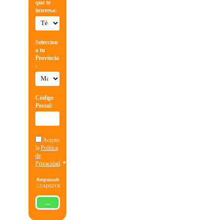
que te
interesa:
Seleccion
a tu
Provincia
:
Código
Postal:
Acepto
la
Política
de
Privacidad
.
*
Responsable:
LEADSFORMA
S.L.
Finalidad:
Gestionar
ENVIAR
la solicitud
de
información