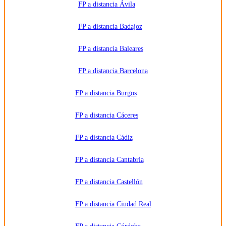
Destinatarios:
Centros
FP a distancia Ávila
de
formación
profesional,
FP a distancia Badajoz
escuelas de
negocios,
universidades
o centros
FP a distancia Baleares
formativos
privados
y/o
FP a distancia Barcelona
públicos
que
impartan la
FP a distancia Burgos
formación
solicitada.
Derechos:
Acceder,
FP a distancia Cáceres
rectificar y
suprimir
los datos,
FP a distancia Cádiz
así como
otros
derechos,
como se
FP a distancia Cantabria
explica en
la
información
FP a distancia Castellón
adicional.
Información
adicional:
FP a distancia Ciudad Real
Puede
consultar
la
información