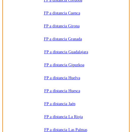
FP a distancia Córdoba
detallada
en nuestra
Política de
FP a distancia Cuenca
Privacidad
.
FP a distancia Girona
FP a distancia Granada
FP a distancia Guadalajara
FP a distancia Gipuzkoa
FP a distancia Huelva
FP a distancia Huesca
FP a distancia Jaén
FP a distancia La Rioja
FP a distancia Las Palmas