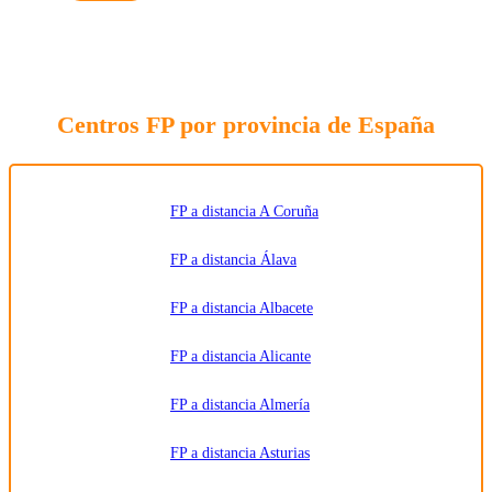
sobre la
formación
indicada,
enviar
información
relacionada
con la
formación
Centros FP por provincia de España
solicitada
y
comunicar
los datos
al centro
de
formación
FP a distancia A Coruña
correspondiente
para que
pueda
FP a distancia Álava
contactar e
informar
por
FP a distancia Albacete
teléfono,
correo
electrónico,
SMS,
FP a distancia Alicante
WhatsApp
u otros
medios
FP a distancia Almería
electrónicos
equivalentes.
Legitimación:
FP a distancia Asturias
Consentimiento
del
interesado.