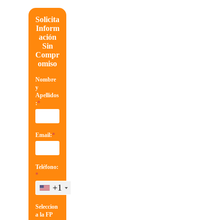
Solicita
Inform
ación
Sin
Compr
omiso
Nombre
y
Apellidos
:
*
Email:
*
Teléfono:
*
+1
Seleccion
a la FP