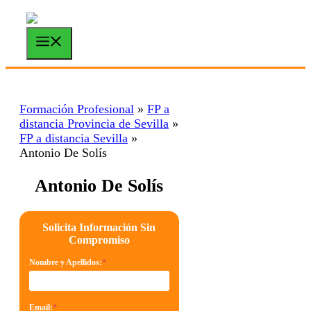
Saltar
al
contenido
Menú
Formación Profesional
»
FP a
distancia Provincia de Sevilla
»
FP a distancia Sevilla
»
Antonio De Solís
Antonio De Solís
Solicita Información Sin
Compromiso
Nombre y Apellidos:
*
Email:
*