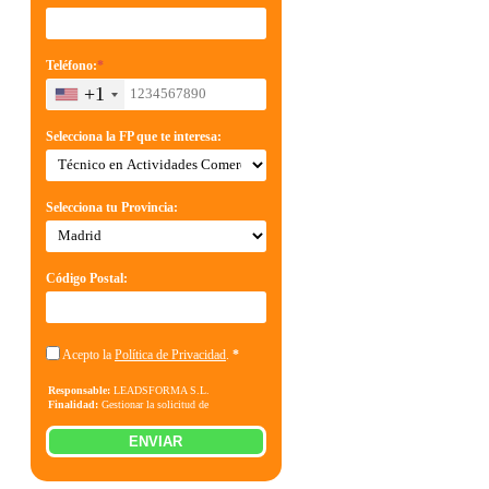
Teléfono:
*
+1
Selecciona la FP que te interesa:
Selecciona tu Provincia:
Código Postal:
Acepto la
Política de Privacidad
.
*
Responsable:
LEADSFORMA S.L.
Finalidad:
Gestionar la solicitud de
información sobre la formación indicada, enviar
información relacionada con la formación
ENVIAR
solicitada y comunicar los datos al centro de
formación correspondiente para que pueda
contactar e informar por teléfono, correo