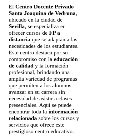
electrónico, SMS, WhatsApp u otros medios
electrónicos equivalentes.
El
Centro Docente Privado
Legitimación:
Consentimiento del interesado.
Santa Joaquina de Vedruna
,
Destinatarios:
Centros de formación
profesional, escuelas de negocios, universidades
ubicado en la ciudad de
o centros formativos privados y/o públicos que
impartan la formación solicitada.
Sevilla
, se especializa en
Derechos:
Acceder, rectificar y suprimir los
ofrecer cursos de
FP a
datos, así como otros derechos, como se explica
en la información adicional.
distancia
que se adaptan a las
Información adicional:
Puede consultar la
necesidades de los estudiantes.
información detallada en nuestra
Política de
Privacidad
.
Este centro destaca por su
compromiso con la
educación
de calidad
y la formación
profesional, brindando una
amplia variedad de programas
que permiten a los alumnos
avanzar en su carrera sin
necesidad de asistir a clases
presenciales. Aquí se puede
encontrar toda la
información
relacionada
sobre los cursos y
servicios que ofrece este
prestigioso centro educativo.