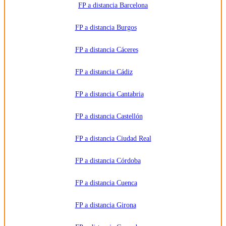
y/o
FP a distancia Barcelona
públicos
que
impartan la
FP a distancia Burgos
formación
solicitada.
Derechos:
Acceder,
FP a distancia Cáceres
rectificar y
suprimir
los datos,
FP a distancia Cádiz
así como
otros
derechos,
como se
FP a distancia Cantabria
explica en
la
información
FP a distancia Castellón
adicional.
Información
adicional:
FP a distancia Ciudad Real
Puede
consultar
la
información
FP a distancia Córdoba
detallada
en nuestra
Política de
FP a distancia Cuenca
Privacidad
.
FP a distancia Girona