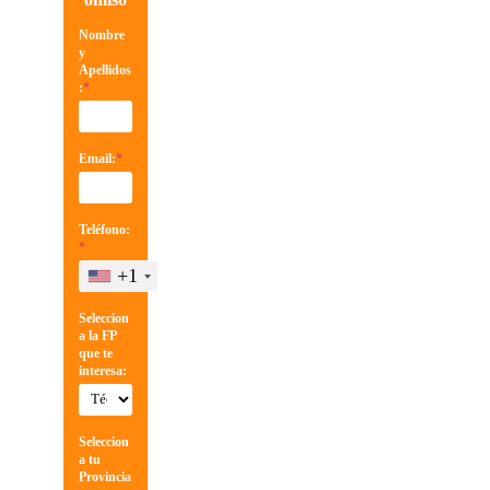
Nombre
y
Apellidos
:
*
Email:
*
Teléfono:
*
+1
Seleccion
a la FP
que te
interesa:
Seleccion
a tu
Provincia