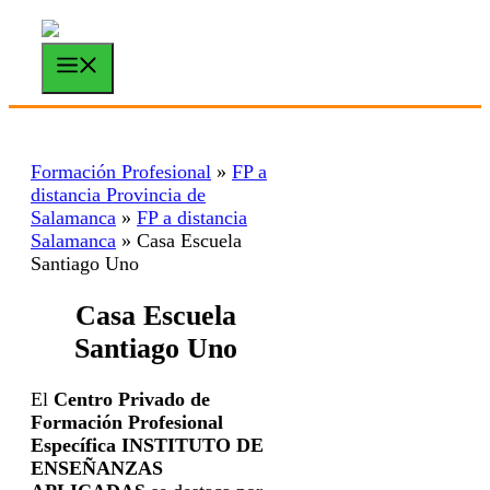
Saltar
al
contenido
Menú
Formación Profesional
»
FP a
distancia Provincia de
Salamanca
»
FP a distancia
Salamanca
»
Casa Escuela
Santiago Uno
Casa Escuela
Santiago Uno
El
Centro Privado de
Formación Profesional
Específica INSTITUTO DE
ENSEÑANZAS