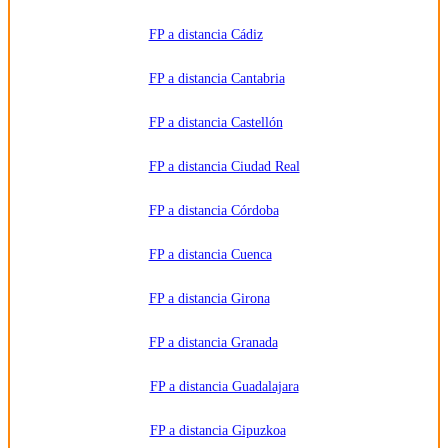
suprimir
los datos,
FP a distancia Cádiz
así como
otros
derechos,
como se
FP a distancia Cantabria
explica en
la
información
FP a distancia Castellón
adicional.
Información
adicional:
FP a distancia Ciudad Real
Puede
consultar
la
información
FP a distancia Córdoba
detallada
en nuestra
Política de
FP a distancia Cuenca
Privacidad
.
FP a distancia Girona
FP a distancia Granada
FP a distancia Guadalajara
FP a distancia Gipuzkoa