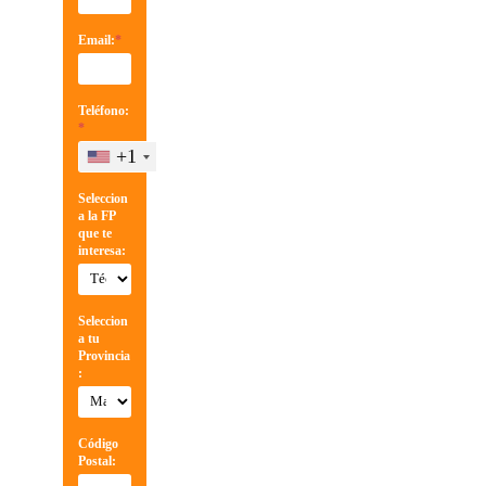
Email:
*
Teléfono:
*
+1
Seleccion
a la FP
que te
interesa:
Seleccion
a tu
Provincia
:
Código
Postal: