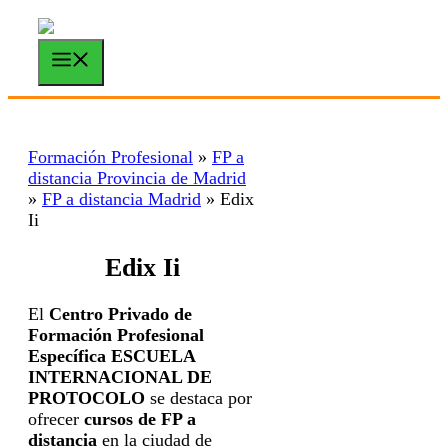
Saltar
al
contenido
Menú
Formación Profesional
»
FP a
distancia Provincia de Madrid
»
FP a distancia Madrid
»
Edix
Ii
Edix Ii
El
Centro Privado de
Formación Profesional
Específica ESCUELA
INTERNACIONAL DE
PROTOCOLO
se destaca por
ofrecer
cursos de FP a
distancia
en la ciudad de