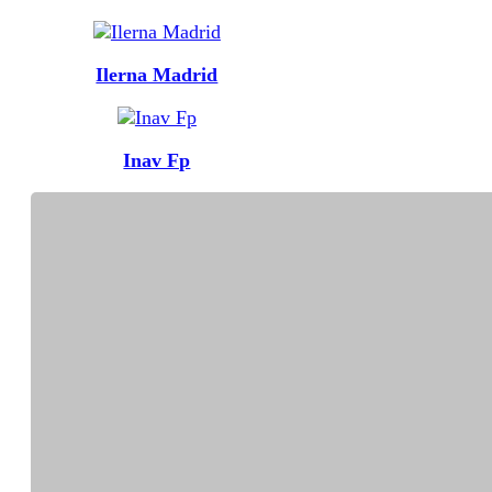
Ilerna Madrid
Inav Fp
Inav Fp Ii
Inav Fp Iii
Innovacion En Formacion
Profesional