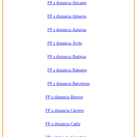
SMS,
FP a distancia Alicante
WhatsApp
u otros
medios
FP a distancia Almería
electrónicos
equivalentes.
Legitimación:
FP a distancia Asturias
Consentimiento
del
interesado.
Destinatarios:
Centros
FP a distancia Ávila
de
formación
profesional,
FP a distancia Badajoz
escuelas de
negocios,
universidades
o centros
FP a distancia Baleares
formativos
privados
y/o
FP a distancia Barcelona
públicos
que
impartan la
FP a distancia Burgos
formación
solicitada.
Derechos:
Acceder,
FP a distancia Cáceres
rectificar y
suprimir
los datos,
FP a distancia Cádiz
así como
otros
derechos,
como se