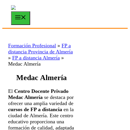
Saltar
al
contenido
Menú
Formación Profesional
»
FP a
distancia Provincia de Almería
»
FP a distancia Almería
»
Medac Almería
Medac Almería
El
Centro Docente Privado
Medac Almería
se destaca por
ofrecer una amplia variedad de
cursos de FP a distancia
en la
ciudad de Almería. Este centro
educativo proporciona una
formación de calidad, adaptada