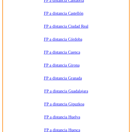
FP a distancia Cantabria
explica en
la
información
FP a distancia Castellón
adicional.
Información
adicional:
FP a distancia Ciudad Real
Puede
consultar
la
información
FP a distancia Córdoba
detallada
en nuestra
Política de
FP a distancia Cuenca
Privacidad
.
FP a distancia Girona
FP a distancia Granada
FP a distancia Guadalajara
FP a distancia Gipuzkoa
FP a distancia Huelva
FP a distancia Huesca