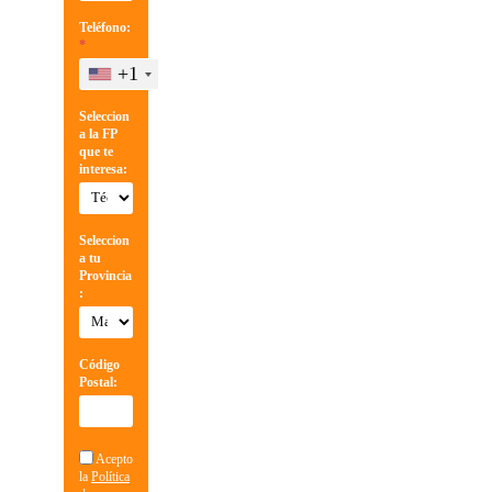
Teléfono:
*
+1
Seleccion
a la FP
que te
interesa:
Seleccion
a tu
Provincia
:
Código
Postal:
Acepto
la
Política